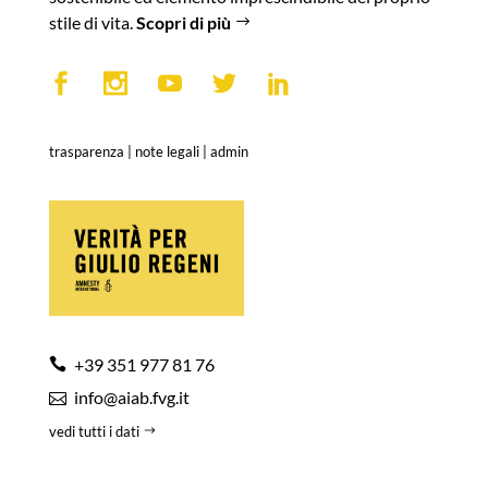
stile di vita.
Scopri di più
trasparenza
|
note legali
|
admin
+39 351 977 81 76
info@aiab.fvg.it
vedi tutti i dati