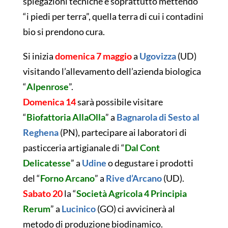
spiegazioni tecniche e soprattutto mettendo
“i piedi per terra”, quella terra di cui i contadini
bio si prendono cura.
Si inizia
domenica 7 maggio
a
Ugovizza
(UD)
visitando l’allevamento dell’azienda biologica
“
Alpenrose
”.
Domenica 14
sarà possibile visitare
“
Biofattoria AllaOlla
” a
Bagnarola di Sesto al
Reghena
(PN), partecipare ai laboratori di
pasticceria artigianale di “
Dal Cont
Delicatesse
” a
Udine
o degustare i prodotti
del “
Forno Arcano
” a
Rive d’Arcano
(UD).
Sabato 20
la “
Società Agricola 4 Principia
Rerum
” a
Lucinico
(GO) ci avvicinerà al
metodo di produzione biodinamico.