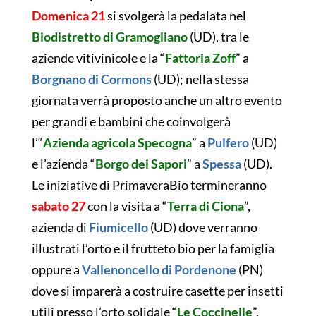
Domenica 21
si svolgerà la pedalata nel
Biodistretto di Gramogliano
(UD), tra le
aziende vitivinicole e la “
Fattoria Zoff
” a
Borgnano di Cormons
(UD); nella stessa
giornata verrà proposto anche un altro evento
per grandi e bambini che coinvolgerà
l’“
Azienda agricola Specogna
” a
Pulfero
(UD)
e l’azienda “
Borgo dei Sapori
” a
Spessa
(UD).
Le iniziative di PrimaveraBio termineranno
sabato 27
con la visita a “
Terra di Ciona
”,
azienda di
Fiumicello
(UD) dove verranno
illustrati l’orto e il frutteto bio per la famiglia
oppure a
Vallenoncello di Pordenone
(PN)
dove si imparerà a costruire casette per insetti
utili presso l’orto solidale “
Le Coccinelle
”.