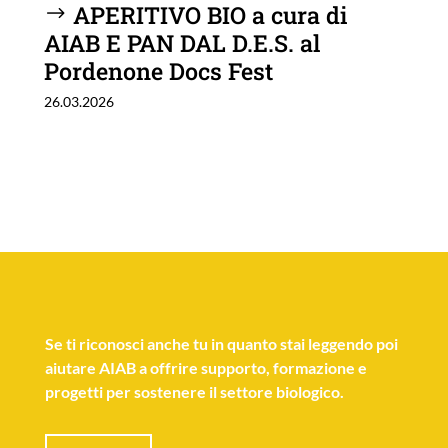
APERITIVO BIO a cura di
AIAB E PAN DAL D.E.S. al
Pordenone Docs Fest
26.03.2026
Se
ti riconosci anche tu
in quanto stai leggendo poi
aiutare AIAB a offrire supporto, formazione e
progetti per sostenere il settore biologico.