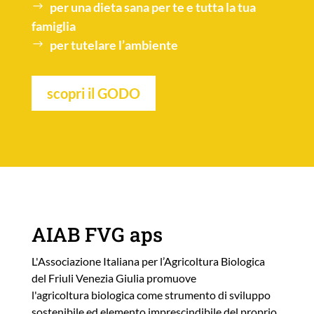
per una
dieta sana
per te e tutta la tua
famiglia
per tutelare l’
ambiente
scopri il GODO
AIAB FVG aps
L'Associazione Italiana per l’Agricoltura Biologica
del Friuli Venezia Giulia promuove
l'agricoltura biologica come strumento di sviluppo
sostenibile ed elemento imprescindibile del proprio