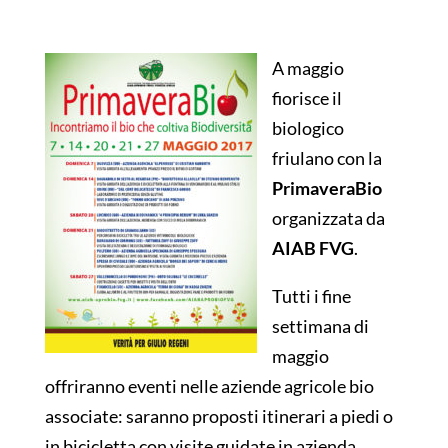
A maggio
fiorisce il
biologico
friulano con la
PrimaveraBio
organizzata da
AIAB FVG
.
Tutti i fine
settimana di
maggio
offriranno eventi nelle aziende agricole bio
associate: saranno proposti itinerari a piedi o
in bicicletta con visite guidate in azienda,