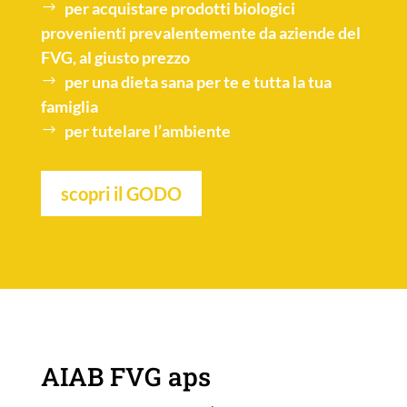
per acquistare
prodotti biologici
provenienti prevalentemente da aziende del
FVG, al giusto prezzo
per una
dieta sana
per te e tutta la tua
famiglia
per tutelare l’
ambiente
scopri il GODO
AIAB FVG aps