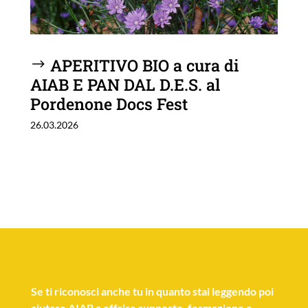
APERITIVO BIO a cura di
AIAB E PAN DAL D.E.S. al
Pordenone Docs Fest
26.03.2026
Se
ti riconosci anche tu
in quanto stai leggendo poi
aiutare AIAB a offrire supporto, formazione e