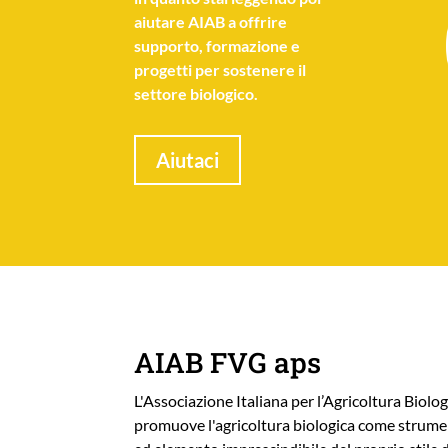
aiutare AIAB a offrire
supporto, formazione e
progetti per sostenere il
settore biologico.
Aiutaci
AIAB FVG aps
L'Associazione Italiana per l’Agricoltura Biolog
promuove l'agricoltura biologica come strumen