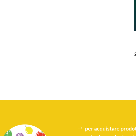
per acquistare
prodot