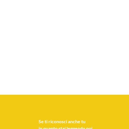
Se
ti riconosci anche tu
in quanto stai leggendo poi