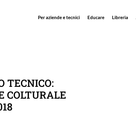
Per aziende e tecnici
Educare
Libreria
RO TECNICO:
 COLTURALE
018