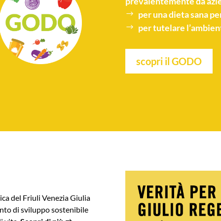
prevalentemente da azie
per una
dieta sana
per
per tutelare l’
ambien
scopri il GODO
ica del Friuli Venezia Giulia
to di sviluppo sostenibile