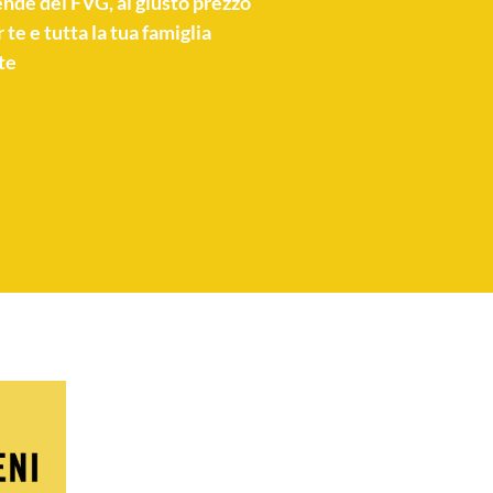
nde del FVG, al giusto prezzo
 te e tutta la tua famiglia
te