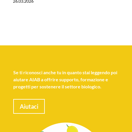
26.03.2026
Se
ti riconosci anche tu
in quanto stai leggendo poi
aiutare AIAB a offrire supporto, formazione e
progetti per sostenere il settore biologico.
Aiutaci