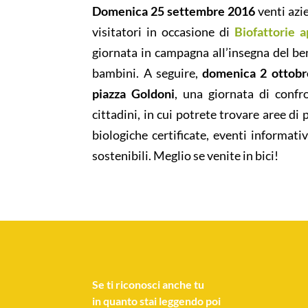
Domenica 25 settembre 2016
venti azie
visitatori in occasione di
Biofattorie 
giornata in campagna all’insegna del bene
bambini. A seguire,
domenica 2 ottobr
piazza Goldoni
, una giornata di confro
cittadini, in cui potrete trovare aree d
biologiche certificate, eventi informati
sostenibili. Meglio se venite in bici!
Se
ti riconosci anche tu
in quanto stai leggendo poi