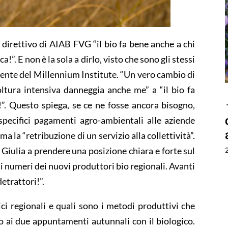
direttivo di AIAB FVG “il bio fa bene anche a chi
!”. E non è la sola a dirlo, visto che sono gli stessi
ente del Millennium Institute. “Un vero cambio di
oltura intensiva danneggia anche me” a “il bio fa
!”. Questo spiega, se ce ne fosse ancora bisogno,
specifici pagamenti agro-ambientali alle aziende
a la “retribuzione di un servizio alla collettività”.
 Giulia a prendere una posizione chiara e forte sul
dai numeri dei nuovi produttori bio regionali. Avanti
detrattori!”.
ci regionali e quali sono i metodi produttivi che
amo ai due appuntamenti autunnali con il biologico.