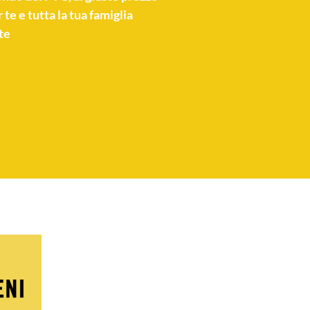
 te e tutta la tua famiglia
te