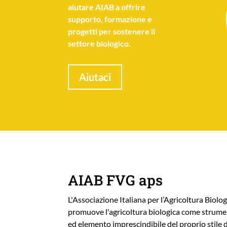
aiutare AIAB a offrire
supporto, formazione e
progetti per sostenere il
settore biologico.
Aiutaci
AIAB FVG aps
L'Associazione Italiana per l’Agricoltura Biolog
promuove l'agricoltura biologica come strumen
ed elemento imprescindibile del proprio stile d