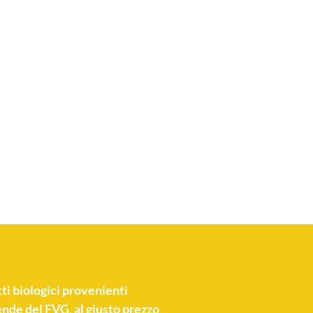
ti biologici
provenienti
nde del FVG, al giusto prezzo