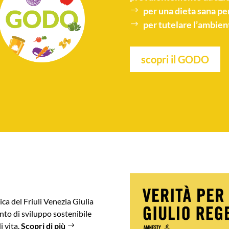
per una
dieta sana
per
per tutelare l’
ambien
scopri il GODO
ica del Friuli Venezia Giulia
to di sviluppo sostenibile
i vita.
Scopri di più