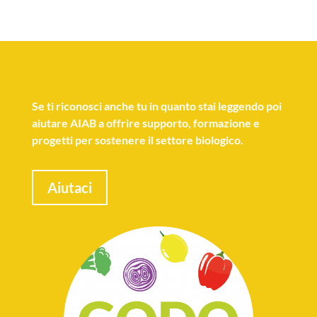
Se
ti riconosci anche tu
in quanto stai leggendo poi
aiutare AIAB a offrire supporto, formazione e
progetti per sostenere il settore biologico.
Aiutaci