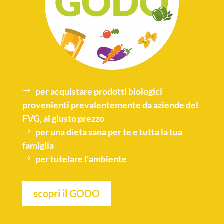
per acquistare
prodotti biologici
provenienti prevalentemente da aziende del
FVG, al giusto prezzo
per una
dieta sana
per te e tutta la tua
famiglia
per tutelare l’
ambiente
scopri il GODO