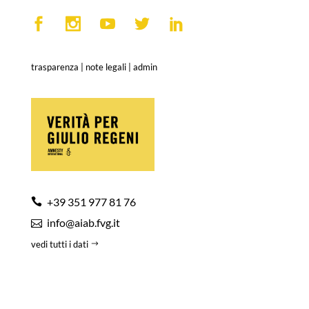
trasparenza
|
note legali
|
admin
+39 351 977 81 76
info@aiab.fvg.it
vedi tutti i dati