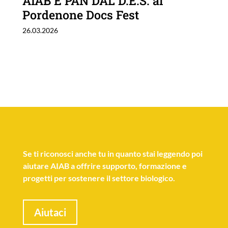
AIAB E PAN DAL D.E.S. al
Pordenone Docs Fest
26.03.2026
Se
ti riconosci anche tu
in quanto stai leggendo poi
aiutare AIAB a offrire supporto, formazione e
progetti per sostenere il settore biologico.
Aiutaci