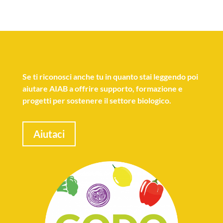
Se
ti riconosci anche tu
in quanto stai leggendo poi
aiutare AIAB a offrire supporto, formazione e
progetti per sostenere il settore biologico.
Aiutaci