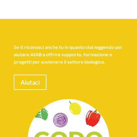
Se
ti riconosci anche tu
in quanto stai leggendo poi
aiutare AIAB a offrire supporto, formazione e
progetti per sostenere il settore biologico.
Aiutaci