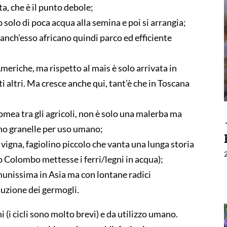
ta, che è il punto debole;
o solo di poca acqua alla semina e poi si arrangia;
anch’esso africano quindi parco ed efficiente
 Americhe, ma rispetto al mais è solo arrivata in
i altri. Ma cresce anche qui, tant’è che in Toscana
omea tra gli agricoli, non è solo una malerba ma
ono granelle per uso umano;
a vigna, fagiolino piccolo che vanta una lunga storia
ro Colombo mettesse i ferri/legni in acqua);
munissima in Asia ma con lontane radici
duzione dei germogli.
i (i cicli sono molto brevi) e da utilizzo umano.