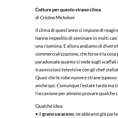
Colture per questo strano clima
di
Cristina Micheloni
Il clima di quest’anno ci impone di reagire
hanno impedito di seminare in molti cas
una risemina. E allora andiamo di divers
commercializzazione, che forse è la cosa
paradossale quanto si vede sugli scaffali 
trasmis
sioni televisive con gli chef stell
Quasi che le robe nuove e strane (spesso 
anche qui.
Comunque l’estate tarda ma to
l’occasione per almeno provare qualche co
Qualche idea:
• il
grano saraceno
, ne abbiamo già parlat