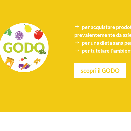
per acquistare
prodot
prevalentemente da azie
per una
dieta sana
per
per tutelare l’
ambien
scopri il GODO