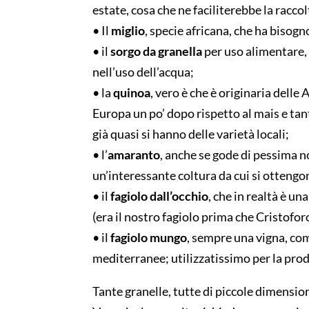
estate, cosa che ne faciliterebbe la raccol
• Il
miglio
, specie africana, che ha bisogn
• il
sorgo da granella
per uso alimentare, 
nell’uso dell’acqua;
• la
quinoa
, vero è che è originaria delle
Europa un po’ dopo rispetto al mais e tant
già quasi si hanno delle varietà locali;
• l’
amaranto
, anche se gode di pessima n
un’interessante coltura da cui si otteng
• il
fagiolo dall’occhio
, che in realtà è un
(era il nostro fagiolo prima che Cristofo
• il
fagiolo mungo
, sempre una vigna, co
mediterranee; utilizzatissimo per la pro
Tante granelle, tutte di piccole dimension