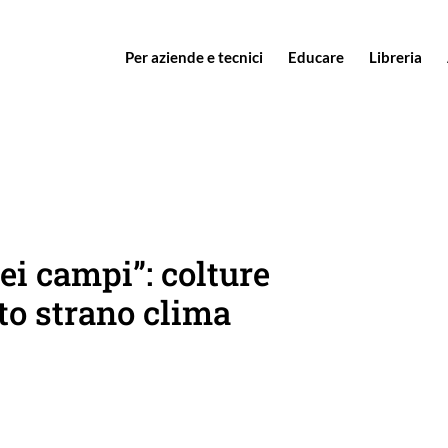
Per aziende e tecnici
Educare
Libreria
nei campi”: colture
to strano clima