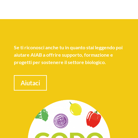
Se
ti riconosci anche tu
in quanto stai leggendo poi
aiutare AIAB a offrire supporto, formazione e
progetti per sostenere il settore biologico.
Aiutaci