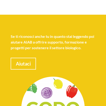
Se
ti riconosci anche tu
in quanto stai leggendo poi
aiutare AIAB a offrire supporto, formazione e
progetti per sostenere il settore biologico.
Aiutaci