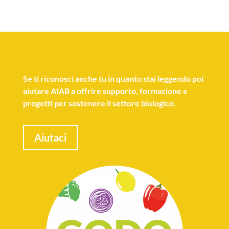
Se
ti riconosci anche tu
in quanto stai leggendo poi
aiutare AIAB a offrire supporto, formazione e
progetti per sostenere il settore biologico.
Aiutaci