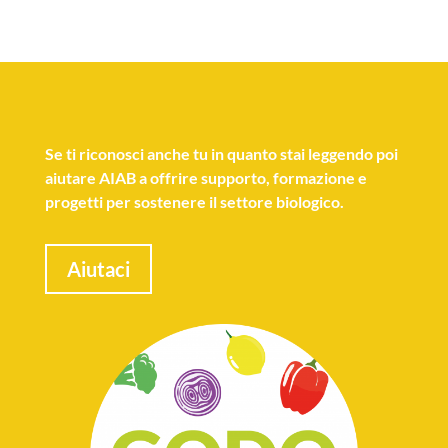
Se
ti riconosci anche tu
in quanto stai leggendo poi
aiutare AIAB a offrire supporto, formazione e
progetti per sostenere il settore biologico.
Aiutaci