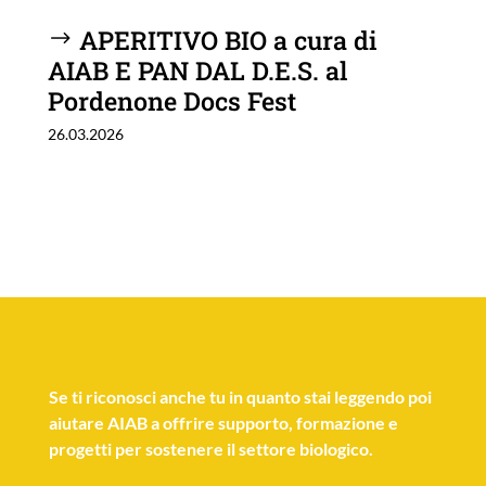
APERITIVO BIO a cura di
AIAB E PAN DAL D.E.S. al
Pordenone Docs Fest
26.03.2026
Se
ti riconosci anche tu
in quanto stai leggendo poi
aiutare AIAB a offrire supporto, formazione e
progetti per sostenere il settore biologico.