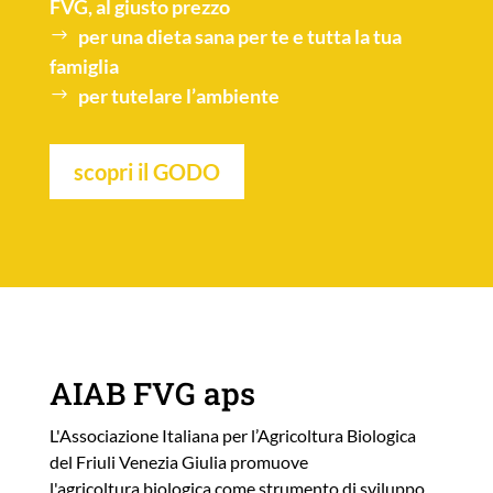
FVG, al giusto prezzo
per una
dieta sana
per te e tutta la tua
famiglia
per tutelare l’
ambiente
scopri il GODO
AIAB FVG aps
L'Associazione Italiana per l’Agricoltura Biologica
del Friuli Venezia Giulia promuove
l'agricoltura biologica come strumento di sviluppo