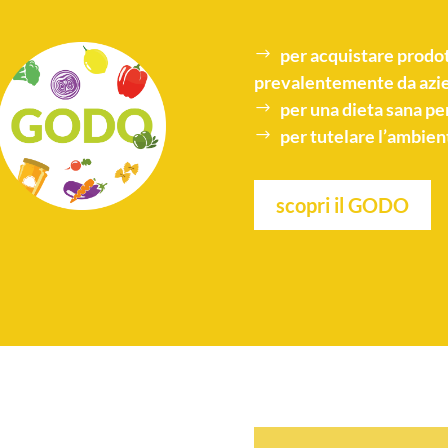
per acquistare
prodot
prevalentemente da azie
per una
dieta sana
per
per tutelare l’
ambien
scopri il GODO