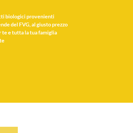
ti biologici
provenienti
nde del FVG, al giusto prezzo
 te e tutta la tua famiglia
te