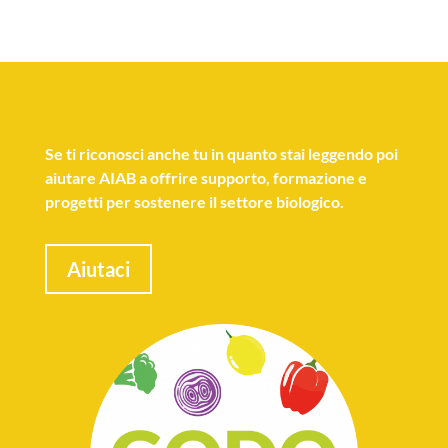
Se
ti riconosci anche tu
in quanto stai leggendo poi
aiutare AIAB a offrire supporto, formazione e
progetti per sostenere il settore biologico.
Aiutaci