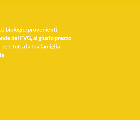
ti biologici
provenienti
nde del FVG, al giusto prezzo
 te e tutta la tua famiglia
te