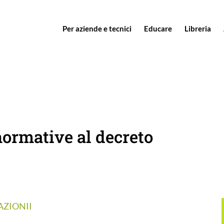
Per aziende e tecnici
Educare
Libreria
ormative al decreto
AZIONII