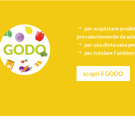
per acquistare
prodot
prevalentemente da azie
per una
dieta sana
per
per tutelare l’
ambien
scopri il GODO