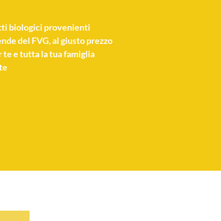
ti biologici
provenienti
nde del FVG, al giusto prezzo
 te e tutta la tua famiglia
te