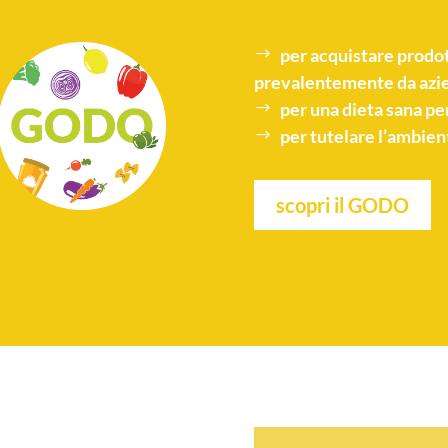
per acquistare
prodot
prevalentemente da azie
per una
dieta sana
per
per tutelare l’
ambien
scopri il GODO