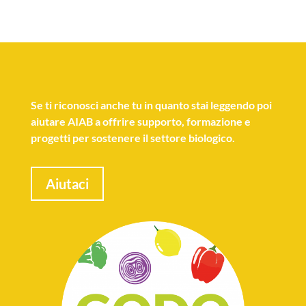
Se
ti riconosci anche tu
in quanto stai leggendo poi
aiutare AIAB a offrire supporto, formazione e
progetti per sostenere il settore biologico.
Aiutaci