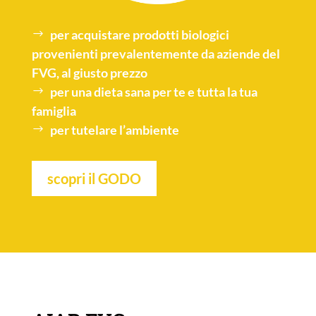
per acquistare
prodotti biologici
provenienti prevalentemente da aziende del
FVG, al giusto prezzo
per una
dieta sana
per te e tutta la tua
famiglia
per tutelare l’
ambiente
scopri il GODO