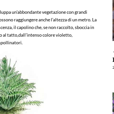
iluppa un
’
abbondante vegetazione con
grandi
ossono raggiungere anche l
’
a
ltezza di
un
metro
.
L
a
scenza
, il capolino
che
, se non raccolto,
sboccia
in
o al tatto
,
dal
l
’
inte
nso
colore violetto
,
mpolli
natori
.