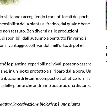
do si
stanno raccogliendo
i carciofi locali
dei pochi
sensibilità della pianta al freddo
,
dal quale è bene
to non
tessu
to
. Ben
diversi dalle produzioni
d
,
disponibili dall
’
autunno e per tutto l
’
inverno
, i
on il vantaggio, coltivandoli nell
’
orto
,
di poterli
ché
le piantine
, reperibili nei
vivai
,
possono essere
ane, in un luogo
protetto e
al riparo
dalla bora
.
Un
stribuzione di
letame, compost o stallatico
f
orn
ir
à
ta
delle piante che andranno
poste ad una distanza
datta alla coltivazi
one b
iologica
;
è una pianta