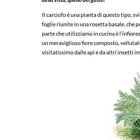
Il carciofo è
una pianta di questo tipo
,
sv
foglie
riunite in una rosetta basale
,
che
p
part
e
che utilizz
iamo in cucina
è
l
’
infiore
un meraviglioso fiore composto
, vellutat
visitatissimo dalle api e da
al
tri
insetti i