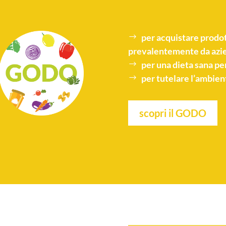
per acquistare
prodot
prevalentemente da azie
per una
dieta sana
per
per tutelare l’
ambien
scopri il GODO