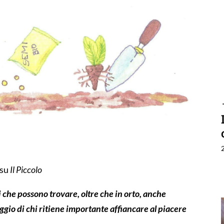
 su
Il Piccolo
i che
possono
trovare
,
oltre che in orto,
anche
ggio di
chi
rit
iene
importante
affiancare al piacere