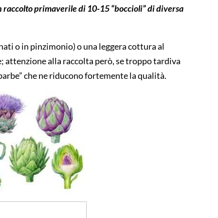
n
raccolt
o
primaveril
e d
i 10-15
“
boccioli
”
di
diversa
nati o
in pinzimonio
)
o una
leggera
cottura a
l
e
;
attenzione alla raccolta però,
se tro
ppo tardiva
barbe
”
che ne
riducono
fortemente l
a
qualità.