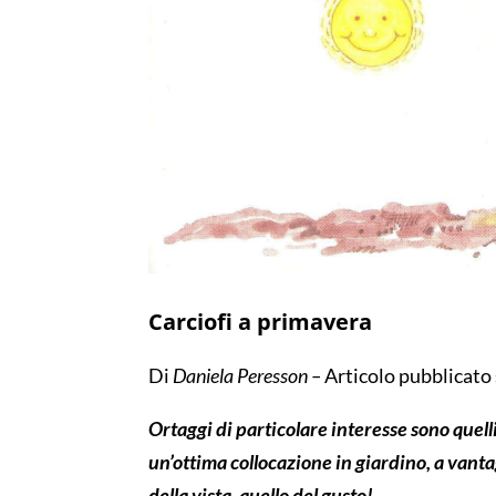
Carciofi a primavera
Di
Daniela Peresson
–
Articolo pubblicato
O
rtaggi
di particolare
interesse
sono
quell
un
’
ottima collocazione in giardino
,
a vanta
della vist
a
,
quello del gusto!