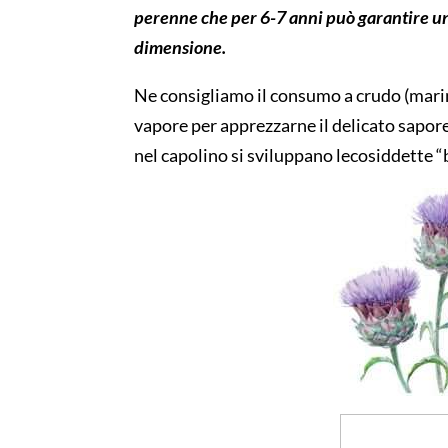
perenne
ch
e per
6-7 anni può garantire
u
dimensione
.
Ne consigliamo il consumo a crudo
(
mari
vapore
per apprezzarne il delicato sapor
nel capolino si sviluppano le
cosid
d
ette
“