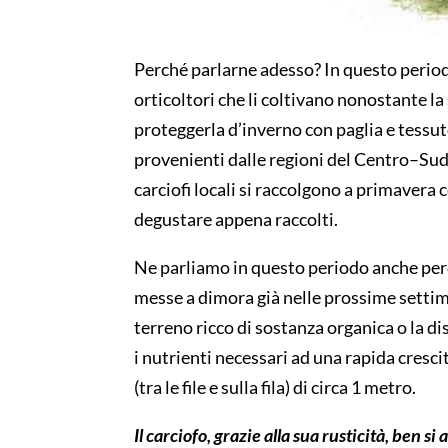
P
erch
é
parlarne adesso? In questo per
io
orticoltori
che li coltivano nonostante la 
proteggerla
d
’
inverno
con paglia e tessu
provenienti dalle regi
oni del
C
entro
–
S
u
carciofi
locali si raccolgono a primavera
c
degustare appena raccolti
.
N
e
pa
rliamo
in q
uesto periodo
an
che
per
messe a dimora
già
nelle prossime setti
m
terreno ricco di sostanza organica
o la d
i
i nutrienti necessari ad una rapida
cresci
(tra
le file
e sulla fila)
di circa 1 metro.
Il carciofo
,
grazie alla sua rusticità
,
ben si a