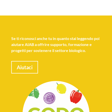
Se
ti riconosci anche tu
in quanto stai leggendo poi
aiutare AIAB a offrire supporto, formazione e
progetti per sostenere il settore biologico.
Aiutaci