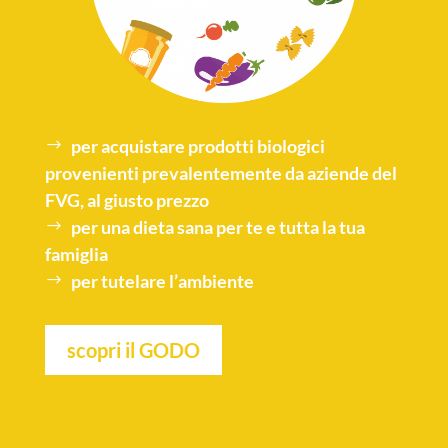
per acquistare
prodotti biologici
provenienti prevalentemente da aziende del
FVG, al giusto prezzo
per una
dieta sana
per te e tutta la tua
famiglia
per tutelare l’
ambiente
scopri il GODO