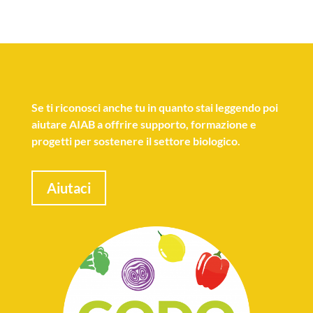
Se
ti riconosci anche tu
in quanto stai leggendo poi
aiutare AIAB a offrire supporto, formazione e
progetti per sostenere il settore biologico.
Aiutaci