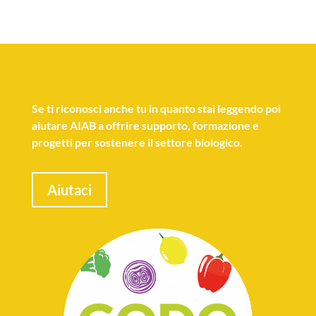
Se
ti riconosci anche tu
in quanto stai leggendo poi
aiutare AIAB a offrire supporto, formazione e
progetti per sostenere il settore biologico.
Aiutaci