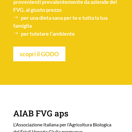
provenienti prevalentemente da aziende del
FVG, al giusto prezzo
per una
dieta sana
per te e tutta la tua
famiglia
per tutelare l’
ambiente
scopri il GODO
AIAB FVG aps
L'Associazione Italiana per l’Agricoltura Biologica
del Friuli Venezia Giulia promuove