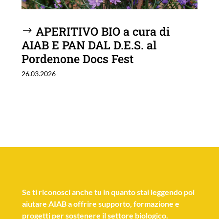
APERITIVO BIO a cura di
AIAB E PAN DAL D.E.S. al
Pordenone Docs Fest
26.03.2026
Se
ti riconosci anche tu
in quanto stai leggendo poi
aiutare AIAB a offrire supporto, formazione e
progetti per sostenere il settore biologico.