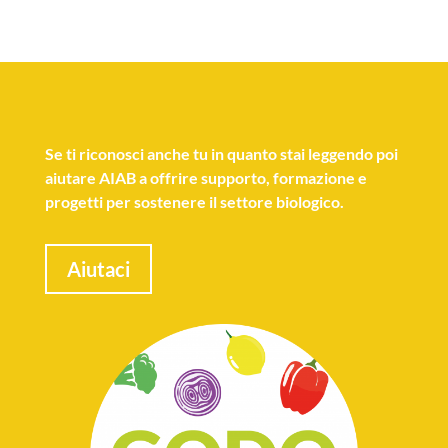
Se
ti riconosci anche tu
in quanto stai leggendo poi
aiutare AIAB a offrire supporto, formazione e
progetti per sostenere il settore biologico.
Aiutaci