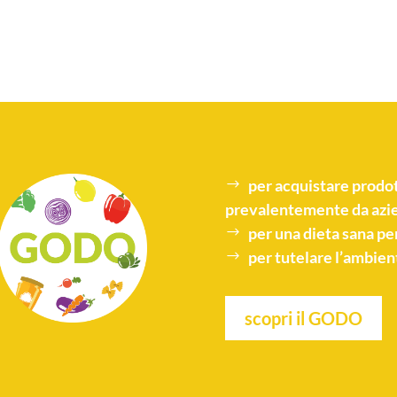
per acquistare
prodot
prevalentemente da azie
per una
dieta sana
per
per tutelare l’
ambien
scopri il GODO