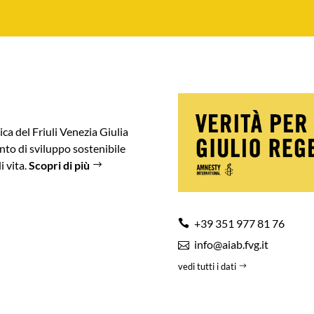
ica del Friuli Venezia Giulia
to di sviluppo sostenibile
i vita.
Scopri di più
+39 351 977 81 76
info@aiab.fvg.it
vedi tutti i dati