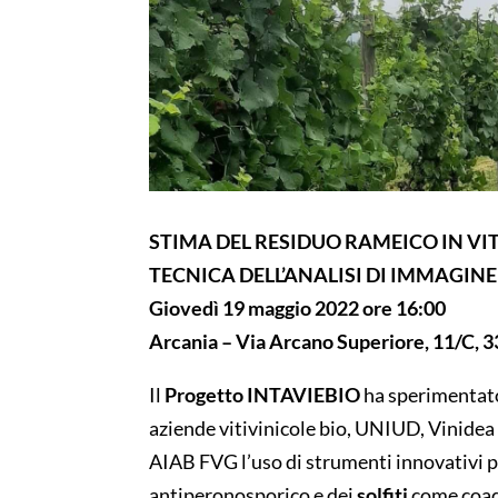
STIMA DEL RESIDUO RAMEICO IN VI
TECNICA DELL’ANALISI DI IMMAGINE
Giovedì 19 maggio 2022 ore 16:00
Arcania – Via Arcano Superiore, 11/C, 
Il
Progetto INTAVIEBIO
ha sperimentato
aziende vitivinicole bio, UNIUD, Vinide
AIAB FVG l’uso di strumenti innovativi pe
antiperonosporico e dei
solfiti
come coadi