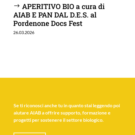
APERITIVO BIO a cura di
AIAB E PAN DAL D.E.S. al
Pordenone Docs Fest
26.03.2026
Se
ti riconosci anche tu
in quanto stai leggendo poi
aiutare AIAB a offrire supporto, formazione e
progetti per sostenere il settore biologico.