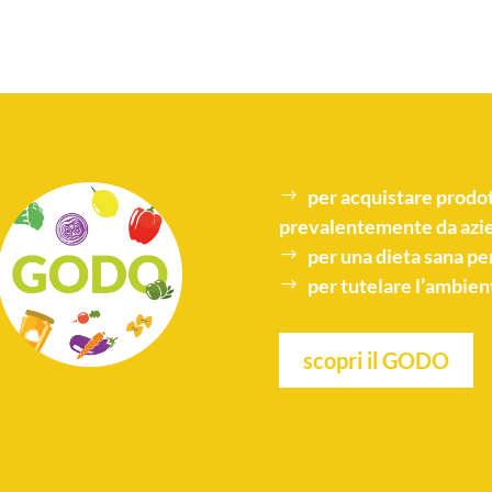
per acquistare
prodot
prevalentemente da azie
per una
dieta sana
per
per tutelare l’
ambien
scopri il GODO