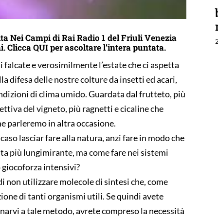
ita Nei Campi di Rai Radio 1 del Friuli Venezia
i. Clicca
QUI
per ascoltare l’intera puntata.
i falcate e verosimilmente l’estate che ci aspetta
a difesa delle nostre colture da insetti ed acari,
ondizioni di clima umido. Guardata dal frutteto, più
pettiva del vigneto, più ragnetti e cicaline che
ne parleremo in altra occasione.
aso lasciar fare alla natura, anzi fare in modo che
celta più lungimirante, ma come fare nei sistemi
o giocoforza intensivi?
i non utilizzare molecole di sintesi che, come
ione di tanti organismi utili. Se quindi avete
cinarvi a tale metodo, avrete compreso la necessità