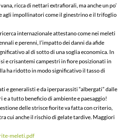
ilvana, ricca di nettari extrafiorali, ma anche un po’
agli impollinatori come il ginestrino e il trifoglio
 ricerca internazionale attestano come nei meleti
biennali e perenni, l’impatto dei danni da afide
gnificativo al di sotto di una soglia economica. In
isi e crisantemi campestri in fiore posizionati in
lla ha ridotto in modo significativo il tasso di
ti e generalisti e da iperparassiti “albergati” dalle
ori e a tutto beneficio di ambiente e paesaggio!
tione delle strisce fiorite va fatta con criterio,
ra cui anche il rischio di gelate tardive. Maggiori
rite-meleti.pdf