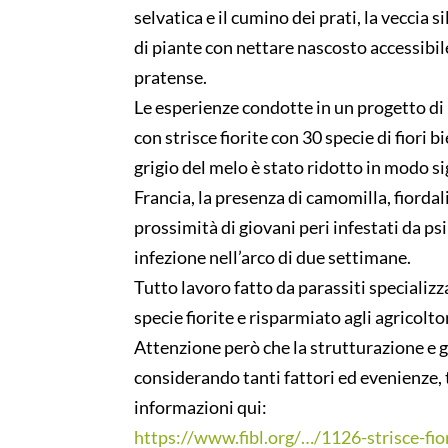
selvatica e il cumino dei prati, la veccia s
di piante con nettare nascosto accessibile 
pratense.
Le esperienze condotte in un progetto di
con strisce fiorite con 30 specie di fiori 
grigio del melo è stato ridotto in modo si
Francia, la presenza di camomilla, fiordal
prossimità di giovani peri infestati da psi
infezione nell’arco di due settimane.
Tutto lavoro fatto da parassiti specializza
specie fiorite e risparmiato agli agricolt
Attenzione però che la strutturazione e ges
considerando tanti fattori ed evenienze, t
informazioni qui:
https://www.fibl.org/…/1126-strisce-fio