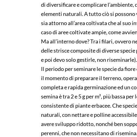
di diversificare e complicare l’ambiente, q
elementi naturali. A tutto ciò si possono
sia attorno all’area coltivata che al suo i
caso di aree coltivate ampie, come avviene
Ma all’interno dove? Tra i filari, ovvero n
delle strisce composite di diverse specie
e poi devo solo gestirle, non riseminarle)
Il periodo per seminare le specie da fiore
il momento di preparare il terreno, opera
completa e rapida germinazione ed un co
semina è tra 2 e 5 g per m², più bassa per le
consistente di piante erbacee. Che specie 
naturali, con nettare e polline accessibil
avere sviluppo ridotto, nonché ben sopport
perenni, che non necessitano di risemina