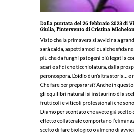
Dalla puntata del 26 febbraio 2023 di V
Giulia, l’intervento di Cristina Michelon
Visto che la primavera si avvicina a grand
sarà calda, aspettiamoci qualche sfida nell
più che da funghi patogeni più legati a c
acari e afidi che ticchiolatura, dalla pros
peronospora. L’oidio è un’altra storia… e 
Che fare per prepararsi? Anche in questo c
gli equilibri naturali si instaurino è la s
frutticoli e viticoli professionali che son
Diamo per scontato che avete già scelto d
effetto collaterale comportano l’eliminaz
scelto di fare biologico o almeno di avvi