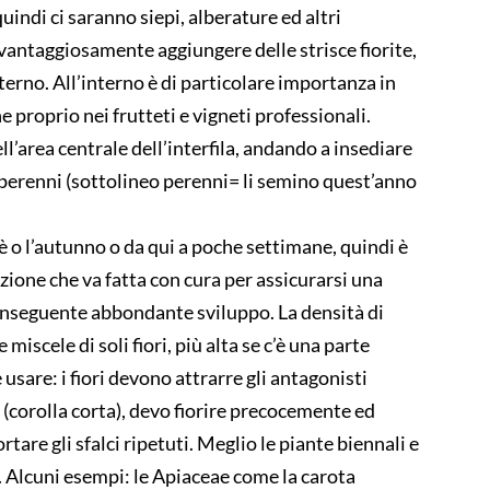
uindi ci saranno siepi, alberature ed altri
 vantaggiosamente aggiungere delle strisce fiorite,
nterno. All’interno è di particolare importanza in
 proprio nei frutteti e vigneti professionali.
ell’area centrale dell’interfila, andando a insediare
 perenni (sottolineo perenni= li semino quest’anno
.
 è o l’autunno o da qui a poche settimane, quindi è
zione che va fatta con cura per assicurarsi una
nseguente abbondante sviluppo. La densità di
 miscele di soli fiori, più alta se c’è una parte
usare: i fiori devono attrarre gli antagonisti
e (corolla corta), devo fiorire precocemente ed
are gli sfalci ripetuti. Meglio le piante biennali e
. Alcuni esempi: le Apiaceae come la carota