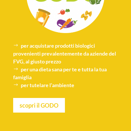
per acquistare
prodotti biologici
provenienti prevalentemente da aziende del
FVG, al giusto prezzo
per una
dieta sana
per te e tutta la tua
famiglia
per tutelare l’
ambiente
scopri il GODO