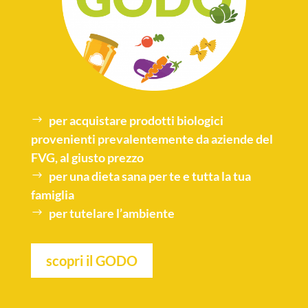
per acquistare
prodotti biologici
provenienti prevalentemente da aziende del
FVG, al giusto prezzo
per una
dieta sana
per te e tutta la tua
famiglia
per tutelare l’
ambiente
scopri il GODO