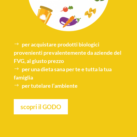
per acquistare
prodotti biologici
provenienti prevalentemente da aziende del
FVG, al giusto prezzo
per una
dieta sana
per te e tutta la tua
famiglia
per tutelare l’
ambiente
scopri il GODO