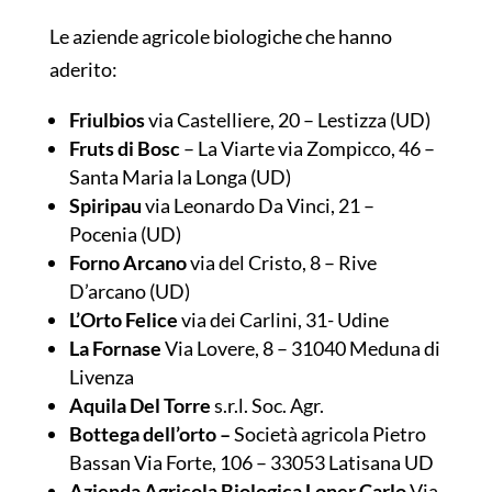
Le aziende agricole biologiche che hanno
aderito:
Friulbios
via Castelliere, 20 – Lestizza (UD)
Fruts di Bosc
– La Viarte via Zompicco, 46 –
Santa Maria la Longa (UD)
Spiripau
via Leonardo Da Vinci, 21 –
Pocenia (UD)
Forno Arcano
via del Cristo, 8 – Rive
D’arcano (UD)
L’Orto Felice
via dei Carlini, 31- Udine
La Fornase
Via Lovere, 8 – 31040 Meduna di
Livenza
Aquila Del Torre
s.r.l. Soc. Agr.
Bottega dell’orto –
Società agricola Pietro
Bassan Via Forte, 106 – 33053 Latisana UD
Azienda Agricola Biologica Loner Carlo
Via