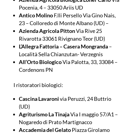
Pocenia, 4 – 33050 Ariis UD
Antico Molino
F.lli Persello Via Gino Nais,
23 – Colloredo di Monte Albano (UD) –
Azienda Agricola Pitton
Via Rive 25
Rivarotta 33061 Rivignano Teor (UD)
L’Allegra Fattoria – Casera Mongranda
–
Località Sella Chianzutan- Verzegnis
All’Orto Biologico
Via Palotta, 33, 33084 –
Cordenons PN
I ristoratori biologici:
Cascina Lavaroni
via Peruzzi, 24 Buttrio
(UD)
Agriturismo La Tinaja
Via I maggio 57/A1 –
Nogaredo di Prato Martignacco
Accademia del Gelato
Piazza Girolamo