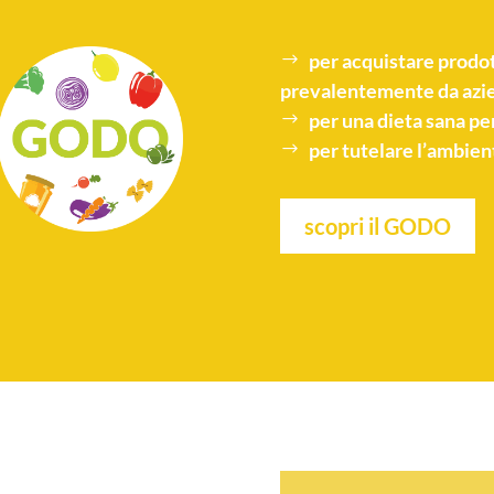
per acquistare
prodot
prevalentemente da azie
per una
dieta sana
per
per tutelare l’
ambien
scopri il GODO