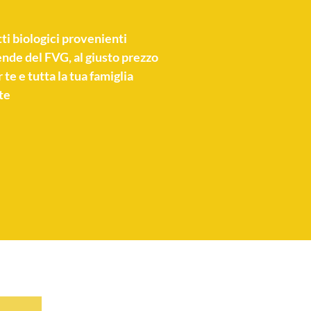
ti biologici
provenienti
nde del FVG, al giusto prezzo
 te e tutta la tua famiglia
te