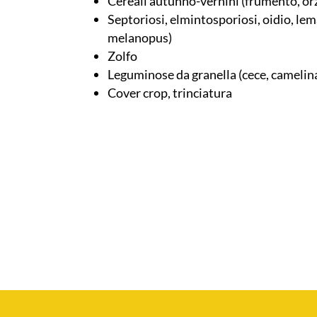
Cereali autunno-vernini (frumento, or
Septoriosi, elmintosporiosi, oidio, l
melanopus)
Zolfo
Leguminose da granella (cece, camelina
Cover crop, trinciatura