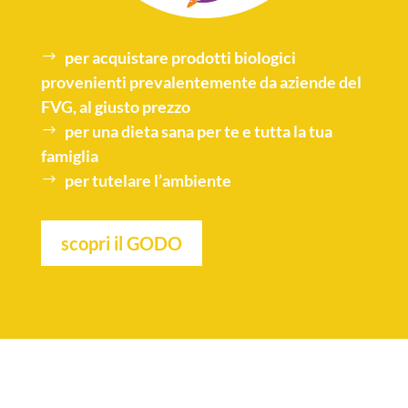
per acquistare
prodotti biologici
provenienti prevalentemente da aziende del
FVG, al giusto prezzo
per una
dieta sana
per te e tutta la tua
famiglia
per tutelare l’
ambiente
scopri il GODO