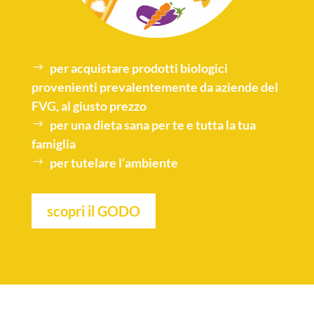
per acquistare
prodotti biologici
provenienti prevalentemente da aziende del
FVG, al giusto prezzo
per una
dieta sana
per te e tutta la tua
famiglia
per tutelare l’
ambiente
scopri il GODO