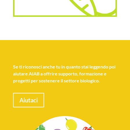
Se
ti riconosci anche tu
in quanto stai leggendo poi
aiutare AIAB a offrire supporto, formazione e
progetti per sostenere il settore biologico.
Aiutaci