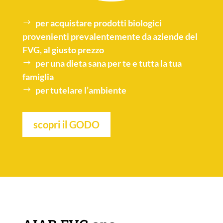
per acquistare
prodotti biologici
provenienti prevalentemente da aziende del
FVG, al giusto prezzo
per una
dieta sana
per te e tutta la tua
famiglia
per tutelare l’
ambiente
scopri il GODO