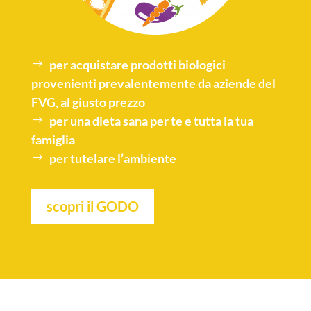
per acquistare
prodotti biologici
provenienti prevalentemente da aziende del
FVG, al giusto prezzo
per una
dieta sana
per te e tutta la tua
famiglia
per tutelare l’
ambiente
scopri il GODO