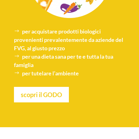
per acquistare
prodotti biologici
provenienti prevalentemente da aziende del
FVG, al giusto prezzo
per una
dieta sana
per te e tutta la tua
famiglia
per tutelare l’
ambiente
scopri il GODO