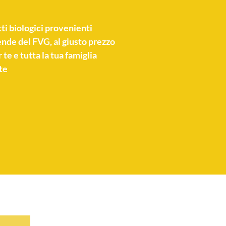
ti biologici
provenienti
nde del FVG, al giusto prezzo
 te e tutta la tua famiglia
te