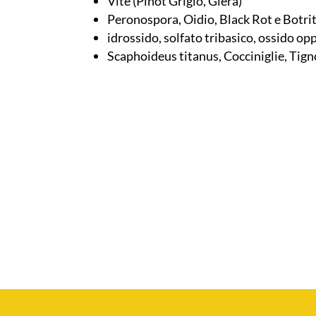
Vite (Pinot Grigio, Glera)
Peronospora, Oidio, Black Rot e Botri
idrossido, solfato tribasico, ossido opp
Scaphoideus titanus, Cocciniglie, Tigno