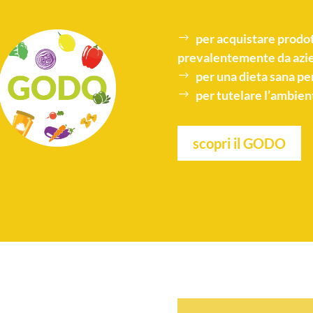
per acquistare
prodot
prevalentemente da azie
per una
dieta sana
per
per tutelare l’
ambien
scopri il GODO