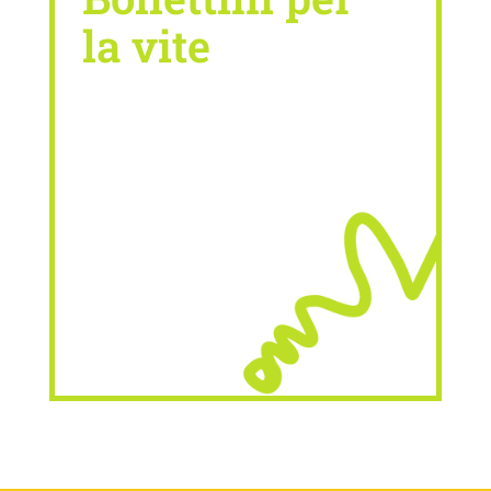
la vite