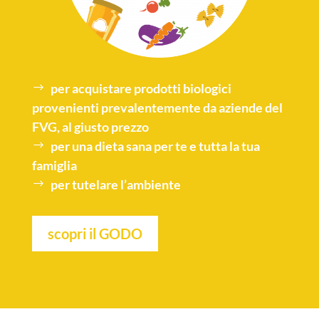
per acquistare
prodotti biologici
provenienti prevalentemente da aziende del
FVG, al giusto prezzo
per una
dieta sana
per te e tutta la tua
famiglia
per tutelare l’
ambiente
scopri il GODO