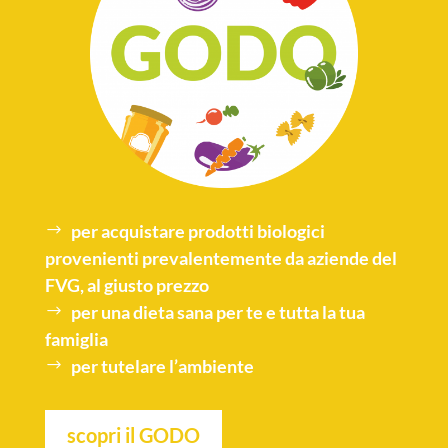
per acquistare
prodotti biologici
provenienti prevalentemente da aziende del
FVG, al giusto prezzo
per una
dieta sana
per te e tutta la tua
famiglia
per tutelare l’
ambiente
scopri il GODO