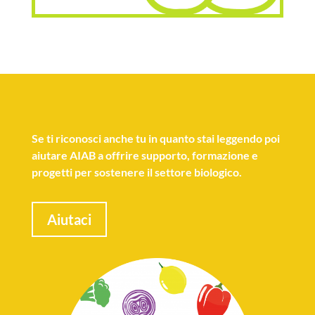
Se
ti riconosci anche tu
in quanto stai leggendo poi
aiutare AIAB a offrire supporto, formazione e
progetti per sostenere il settore biologico.
Aiutaci