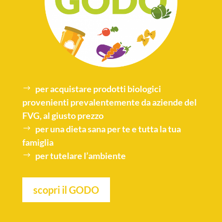
per acquistare
prodotti biologici
provenienti prevalentemente da aziende del
FVG, al giusto prezzo
per una
dieta sana
per te e tutta la tua
famiglia
per tutelare l’
ambiente
scopri il GODO