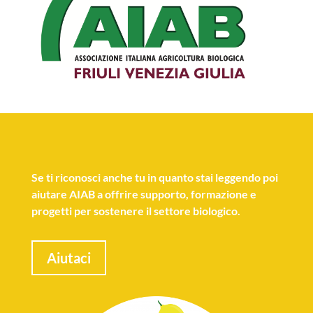
Se
ti riconosci anche tu
in quanto stai leggendo poi
aiutare AIAB a offrire supporto, formazione e
progetti per sostenere il settore biologico.
Aiutaci