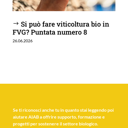
Si può fare viticoltura bio in
FVG? Puntata numero 8
26.06.2026
Se
ti riconosci anche tu
in quanto stai leggendo poi
aiutare AIAB a offrire supporto, formazione e
progetti per sostenere il settore biologico.