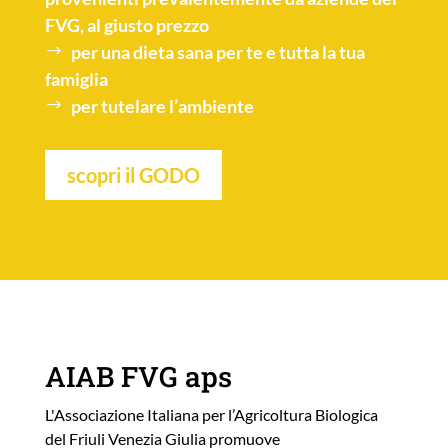
FVG, al giusto prezzo
per una
dieta sana
per te e tutta la tua
famiglia
per tutelare l’
ambiente
scopri il GODO
AIAB FVG aps
L'Associazione Italiana per l’Agricoltura Biologica
del Friuli Venezia Giulia promuove