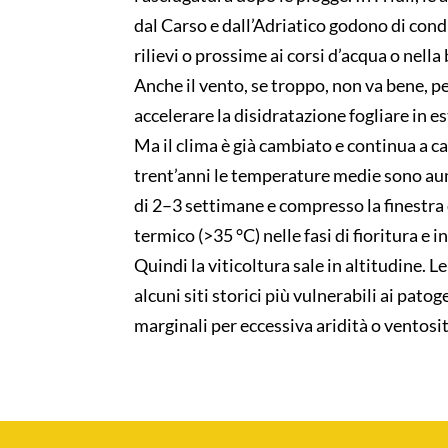
dal Carso e dall’Adriatico godono di condi
rilievi o prossime ai corsi d’acqua o nel
Anche il vento, se troppo, non va bene, 
accelerare la disidratazione fogliare in es
Ma il clima è già cambiato e continua a c
trent’anni le temperature medie sono au
di 2–3 settimane e compresso la finestra 
termico (>35 °C) nelle fasi di fioritura e
Quindi la viticoltura sale in altitudine. 
alcuni siti storici più vulnerabili ai pat
marginali per eccessiva aridità o ventosit