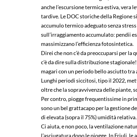
anche l’escursione termica estiva, vera l
tardive. Le DOC storiche della Regione si
accumulo termico adeguato senza stress id
sull’irraggiamento accumulato: pendii e
massimizzano l’efficienza fotosintetica.
Direi che non c’è da preoccuparsi per la 
c’è da dire sulla distribuzione stagiona
magari con un periodo bello asciutto tra
Lunghi periodi siccitosi, tipo il 2022, me
oltre che la sopravvivenza delle piante, 
Per contro, piogge frequentissime in prima
sono un bel grattacapo per la gestione de
di elevata (sopra il 75%) umidità relativa.
Ci aiuta, e non poco, la ventilazione natu
l’asciugatura dopo le piogge. In Friuli, le 