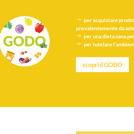
per acquistare
prodot
prevalentemente da azie
per una
dieta sana
per
per tutelare l’
ambien
scopri il GODO