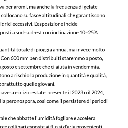
eva per aromi, ma anche la frequenza di gelate
 collocano su fasce altitudinali che garantiscono
rici eccessivi. L’esposizione incide
sposti a sud-sud-est con inclinazione 10–25%
quantità totale di pioggia annua, ma invece molto
le! Con 600 mm ben distribuiti staremmo a posto,
 agosto e settembre che ci aiuta in vendemmia.
ttono a rischio la produzione in quantità e qualità,
soprattutto quelle giovani.
vera e inizio estate, presente il 2023 o il 2024,
lla peronospora, così come il persistere di periodi
rale che abbatte l’umidità fogliare e accelera
aree collinari esposte ai flussi d’aria provenienti