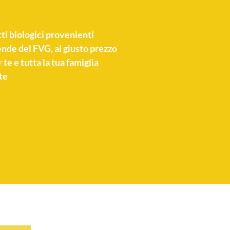
ti biologici
provenienti
nde del FVG, al giusto prezzo
 te e tutta la tua famiglia
te