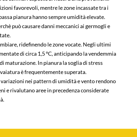
zioni favorevoli, mentre le zone incassate tra i
la bassa pianura hanno sempre umidità elevate.
perchè può causare danni meccanici ai germogli e
tate.
ambiare, ridefinendo le zone vocate. Negli ultimi
mentate di circa 1,5 °C, anticipando la vendemmia
di maturazione. In pianura la soglia di stress
 invaiatura è frequentemente superata.
Le variazioni nei pattern di umidità e vento rendono
ogeni e rivalutano aree in precedenza considerate
à.