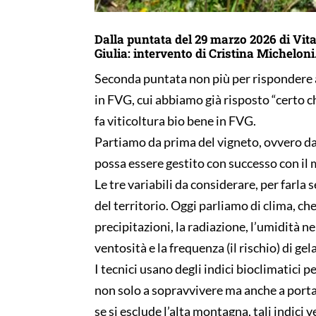
Dalla puntata del 29 marzo 2026 di Vita
Giulia: intervento di Cristina Micheloni
Seconda puntata non più per rispondere a
in FVG, cui abbiamo già risposto “certo ch
fa viticoltura bio bene in FVG.
Partiamo da prima del vigneto, ovvero da
possa essere gestito con successo con il
Le tre variabili da considerare, per farla 
del territorio. Oggi parliamo di clima, che
precipitazioni, la radiazione, l’umidità n
ventosità e la frequenza (il rischio) di gel
I tecnici usano degli indici bioclimatici p
non solo a sopravvivere ma anche a porta
se si esclude l’alta montagna, tali indic