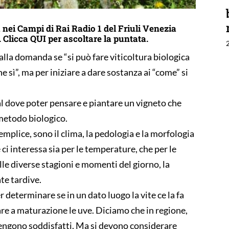
 nei Campi di Rai Radio 1 del Friuli Venezia
.
Clicca
QUI
per ascoltare la puntata.
lla domanda se “si può fare viticoltura biologica
e sì”, ma per iniziare a dare sostanza ai “come” si
l dove poter pensare e piantare un vigneto che
 metodo biologico.
semplice, sono il clima, la pedologia e la morfologia
 ci interessa sia per le temperature, che per le
elle diverse stagioni e momenti del giorno, la
ate tardive.
er determinare se in un dato luogo la vite ce la fa
re a maturazione le uve. Diciamo che in regione,
i vengono soddisfatti. Ma si devono considerare