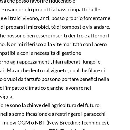
osa che posso favorire riducendo e
ri e usando solo prodotti a basso impatto sulle
e e i tralci vivono, anzi, posso proprio fomentarne
o di preparati microbici, tè di compost e via andare.
che possono ben essere inseriti dentro e attorno il
o. Non mi riferisco alla vite maritata con l’acero
atibile con le necessità di gestione
rno agli appezzamenti, filari alberati lungo le
ti. Ma anche dentro al vigneto, qualche filare di
gno o vuoi da tartufo possono portare benefici nella
re l’impatto climatico e anche lavorare nel
 vigna.
ione sono la chiave dell’agricoltura del futuro,
 nella semplificazione e a restringere i paraocchi
on i nuovi OGM o NBT (New Breeding Techniques),