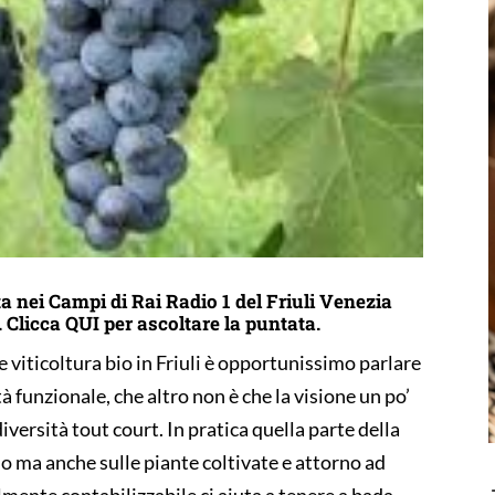
a nei Campi di Rai Radio 1 del Friuli Venezia
.
Clicca
QUI
per ascoltare la puntata.
iticoltura bio in Friuli è opportunissimo parlare
tà funzionale, che altro non è che la visione un po’
iversità tout court. In pratica quella parte della
lo ma anche sulle piante coltivate e attorno ad
ilmente contabilizzabile ci aiuta a tenere a bada