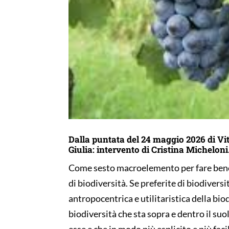
Dalla puntata del 24 maggio 2026 di Vit
Giulia: intervento di Cristina Micheloni
Come sesto macroelemento per fare bene v
di biodiversità. Se preferite di biodiversi
antropocentrica e utilitaristica della biod
biodiversità che sta sopra e dentro il suo
esse e che in modo più esplicito e più fac