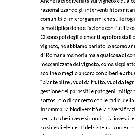
Anche la biodiversità sul vigneto è qualc
razionalizzando gli interventi fitosanita
comunità di microrganismi che sulle fogli
la moltiplicazione e l’azione con l’utilizz
Ci sono poi degli elementi agroforestali 
vigneto, ne abbiamo parlato lo scorso ann
di Romana memoria ma a qualcosa di comp
meccanizzata del vigneto, come siepi atto
scoline o meglio ancora con alberi e arbus
“piante altre”, vuoi da frutto, vuoi da le
gestione dei parassiti e patogeni, mitiga
sottosuolo di concerto con le radici della
Insomma, la biodiversità e la diversificaz
peccato che invece si continui a investire
su singoli elementi del sistema, come c