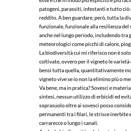
patogeni, parassiti, infestanti e tutto ciò
reddito. A ben guardare, però, tutta la di
funzionale, funzionale alla resilienza de
anche nel lungo periodo, includendo tra g
meteorologici come picchi di calore, piog
La biodiversità cui mi riferisco non è solo
coltivate, ovvero per il vigneto le varietà
bensì tutta quella, quantitativamente mol
vigneto vive se io non la elimino più o 
Va bene, ma in pratica? Sovesci e materia 
sintesi, nessun utilizzo di erbicidi ed ev
soprasuolo oltre ai sovesci posso consid
permanenti tra i filari, le strisce inerbit
carrarecce o lungo i canali.