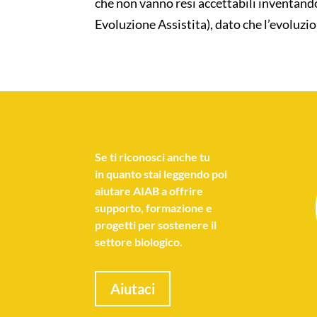
che non vanno resi accettabili inventan
Evoluzione Assistita), dato che l’evoluzi
Se
ti riconosci anche tu
in quanto stai leggendo poi
aiutare AIAB a offrire
supporto, formazione e
progetti per sostenere il
settore biologico.
Aiutaci