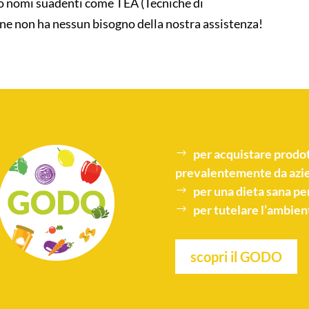
do nomi suadenti come TEA (Tecniche di
one non ha nessun bisogno della nostra assistenza!
per acquistare
prodot
prevalentemente da azie
per una
dieta sana
per
per tutelare l’
ambien
scopri il GODO