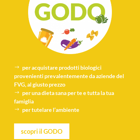
per acquistare
prodotti biologici
provenienti prevalentemente da aziende del
FVG, al giusto prezzo
per una
dieta sana
per te e tutta la tua
famiglia
per tutelare l’
ambiente
scopri il GODO