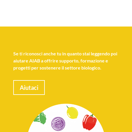
Se
ti riconosci anche tu
in quanto stai leggendo poi
aiutare AIAB a offrire supporto, formazione e
progetti per sostenere il settore biologico.
Aiutaci